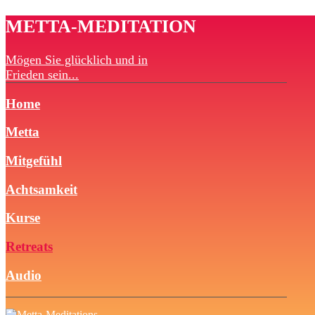
METTA-MEDITATION
Mögen Sie glücklich und in
Frieden sein...
Home
Metta
Mitgefühl
Achtsamkeit
Kurse
Retreats
Audio