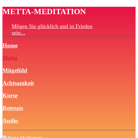
METTA-MEDITATION
Mögen Sie glücklich und in Frieden
sein...
Home
Metta
Mitgefühl
Achtsamkeit
Kurse
Retreats
Audio